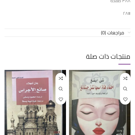
٣٨٨ صفحة
#٢٨
مراجعات (0)
منتجات ذات صلة