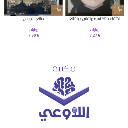
اختفاء فتاة اسمها تشن جينفانغ
صانع الأجراس
روايات
روايات
7,99
€
7,27
€