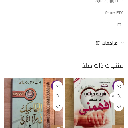
حالة الورق ممتازة
٣٢٥ صفحة
#٢٦
مراجعات (0)
منتجات ذات صلة
-24%
-27%
SOLD O
UT