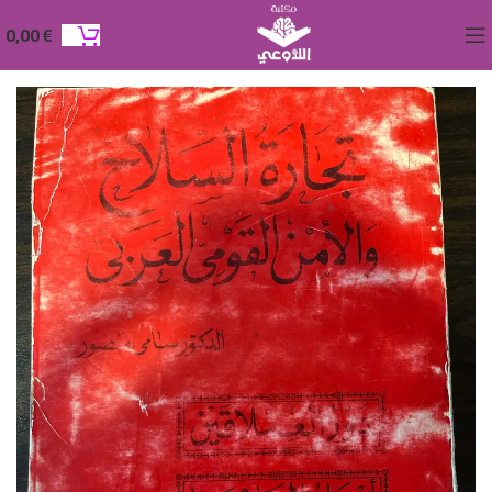
0,00
€