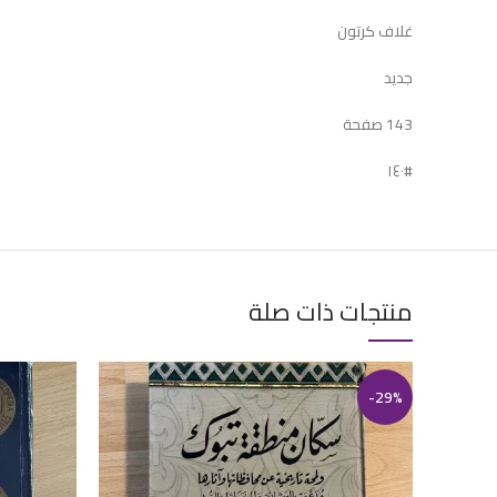
غلاف كرتون
جديد
143 صفحة
#١٤٠
منتجات ذات صلة
-29%