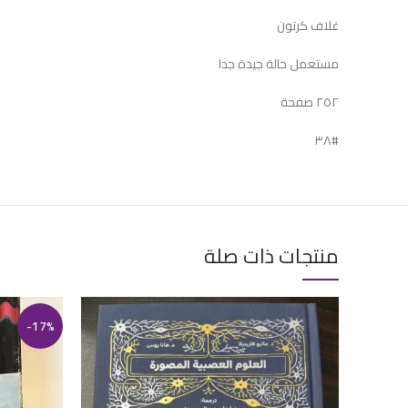
غلاف كرتون
مستعمل حالة جيدة جدا
٢٥٢ صفحة
#٣٨
منتجات ذات صلة
-17%