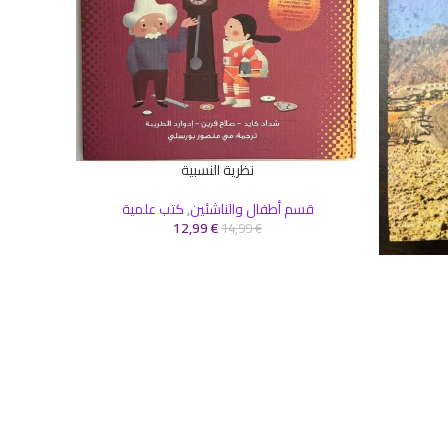
نظرية النسبية
إضافة إلى السلة
قسم أطفال والناشئين
,
كتب علمية
12,99
€
14,99
€
ا
إضافة إلى 