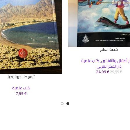
قصة العلم
سلة
أطفال والناشئين
,
كتب علمية
دار الفكر العربي
24,99
€
29,99
€
تبسيط الجيولوجيا
إضافة إلى السلة
كتب علمية
7,99
€