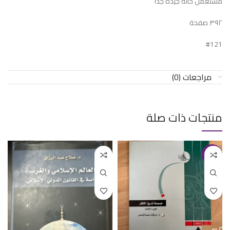
مستعمل حالة جيدة جدا
٣٩٢ صفحة
#121
مراجعات (0)
منتجات ذات صلة
-23%