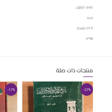
غلاف كرتون
جديد
٥٢٥ صفحة
#١٣٩
منتجات ذات صلة
-17%
-27%