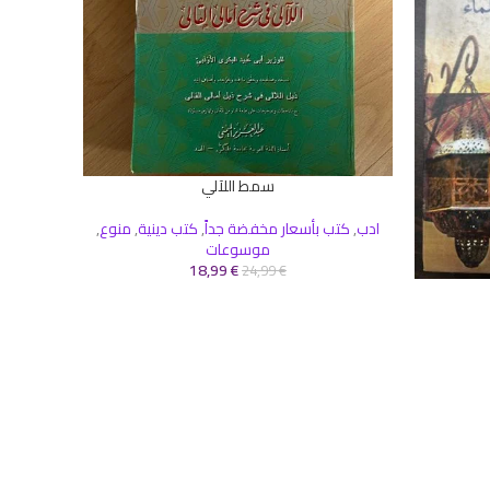
سمط اللآلي
إضافة إلى السلة
ادب
,
كتب بأسعار مخفضة جداً
,
كتب دينية
,
منوع
,
موسوعات
18,99
€
24,99
€
إضافة إلى 