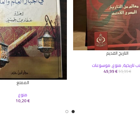
التاريخ القديم
سلة
ب تاريخية
,
منوع
,
موسوعات
49,99
€
59,99
€
الممتع
إضافة إلى السلة
منوع
10,20
€