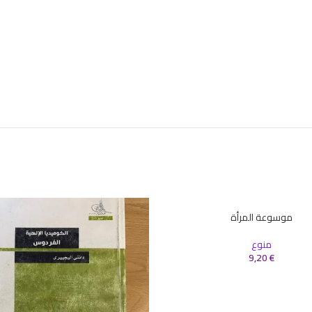
موسوعة المرأة
سلة
منوع
9,20
€