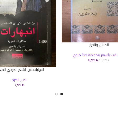
المنازل والديار
سلة
كتب بأسعار مخفضة جداً
,
منوع
8,99
€
13,99
€
انبهارات من الشعر الكردي المع
إضافة إلى السلة
ادب
,
الكرد
7,99
€