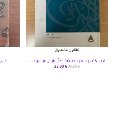
فنانون عالميون
إضافة إلى السلة
إضافة إلى ال
ادب
,
كتب بأسعار مخفضة جداً
,
منوع
,
موسوعات
ادب
,
32,99
€
39,99
€