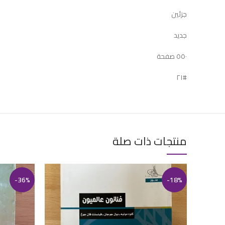
جزئين
جديد
٥٥٠ صفحة
#٢١
منتجات ذات صلة
-36%
-18%