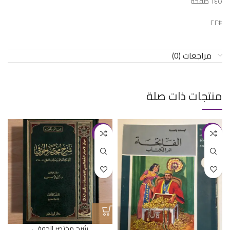
٦٤٥ صفحة
#٢٢
مراجعات (0)
منتجات ذات صلة
-15%
-50%
شرح مختصر الحوفي