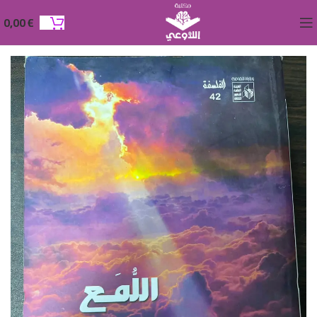
0,00
€