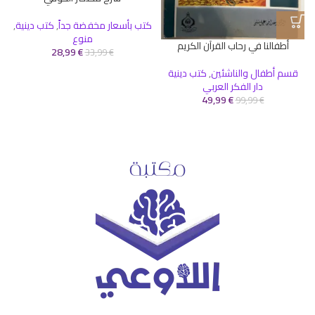
كتب بأسعار مخفضة جداً
,
كتب دينية
,
ك
منوع
أطفالنا في رحاب القرآن الكريم
28,99
€
33,99
€
قسم أطفال والناشئين
,
كتب دينية
دار الفكر العربي
49,99
€
99,99
€