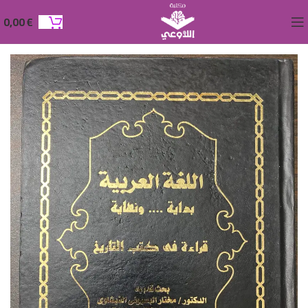
0,00
€