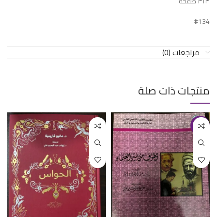
٣١٣ صفحة
#134
مراجعات (0)
منتجات ذات صلة
-12%