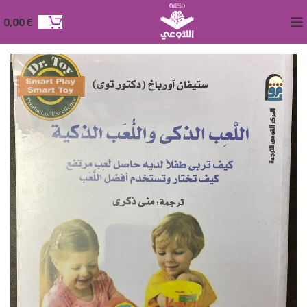
0,00
€