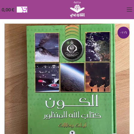
0,00
€
-11%