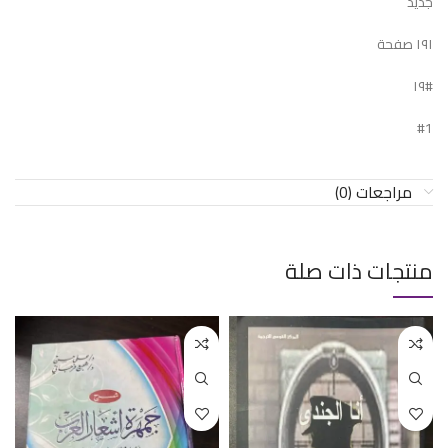
جديد
١٩١ صفحة
#١٩
#1
مراجعات (0)
منتجات ذات صلة