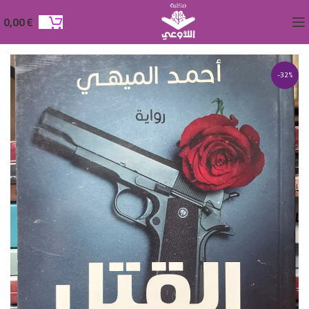
0,00
€
-32%