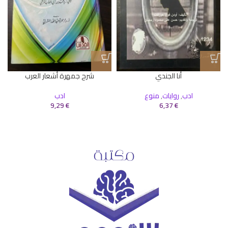
أنا الجندي
شرح جمهرة أشعار العرب
ادب
,
روايات
,
منوع
ادب
9,29
€
6,37
€