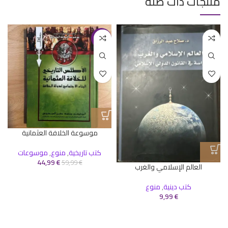
منتجات ذات صلة
-25%
موسوعة الخلافة العثمانية
م
كتب تاريخية
,
منوع
,
موسوعات
44,99
€
59,99
€
العالم الإسلامي والغرب
كتب دينية
,
منوع
9,99
€