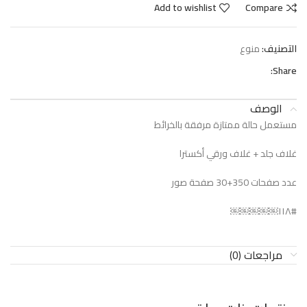
Add to wishlist
Compare
التصنيف:
منوع
Share:
الوصف
‏مستعمل حالة ممتازة ‏مرفقة بالخرائط
‏غلاف جلد + غلاف ورقي أكسترا
‏عدد صفحات ‫350‏+30‬ صفحة صور
#١١٨￼￼￼￼￼
مراجعات (0)