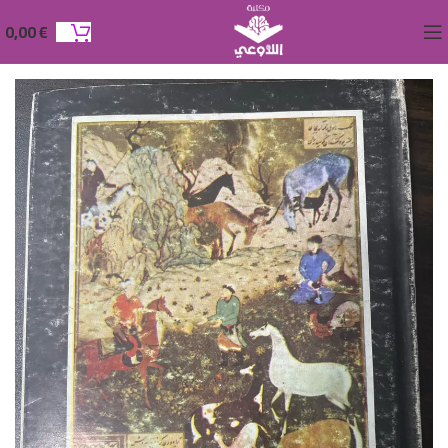
0,00
€