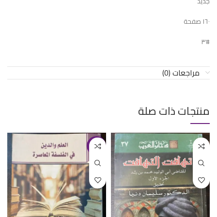
جديد
١٦٠ صفحة
#٣
مراجعات (0)
منتجات ذات صلة
-13%