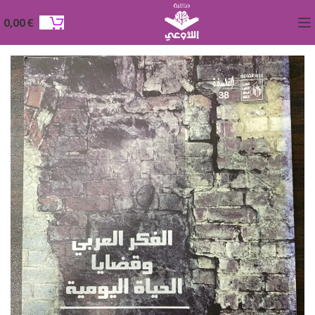
0,00
€