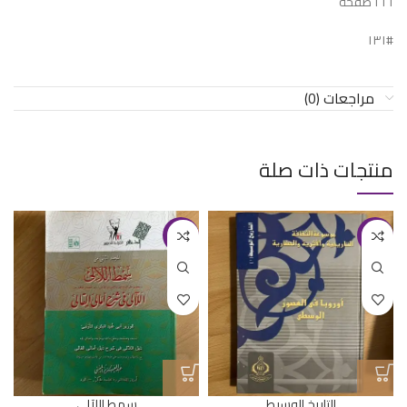
٢٢١ صفحة
#١٣١
مراجعات (0)
منتجات ذات صلة
-24%
-17%
التاريخ الوسيط
سمط اللآلي