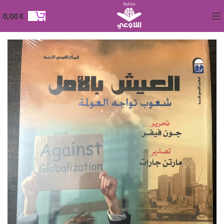
0,00
€