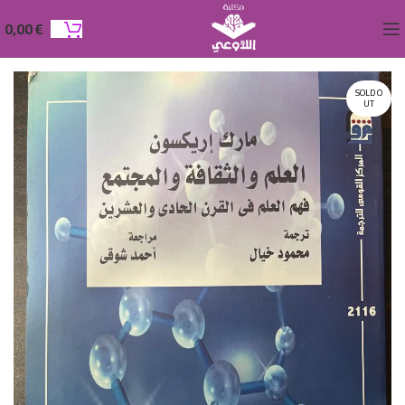
0,00
€
SOLD O
UT