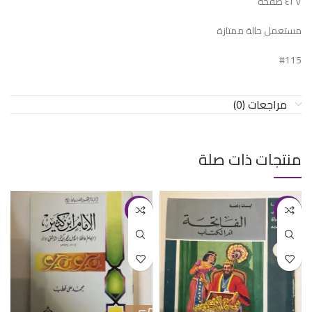
٤٢٧ صفحة
مستعمل حالة ممتازة
#115
مراجعات (0)
منتجات ذات صلة
-20%
-50%