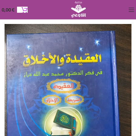
0,00
€