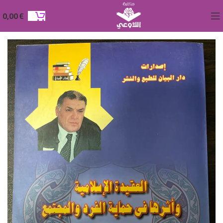
0,00
€