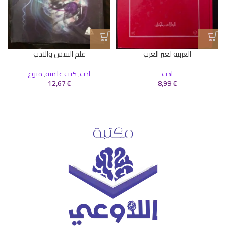
العربية لغير العرب
علم النفس والادب
ادب
ادب
,
كتب علمية
,
منوع
12,67
€
8,99
€