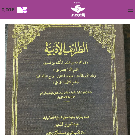
0,00
€