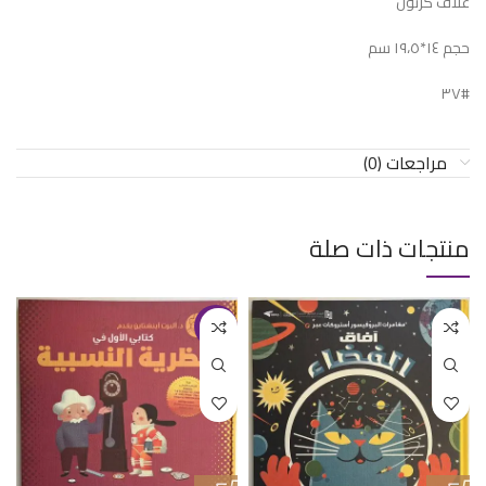
غلاف كرتون
حجم ١٤*١٩،٥ سم
#٣٧
مراجعات (0)
منتجات ذات صلة
-13%