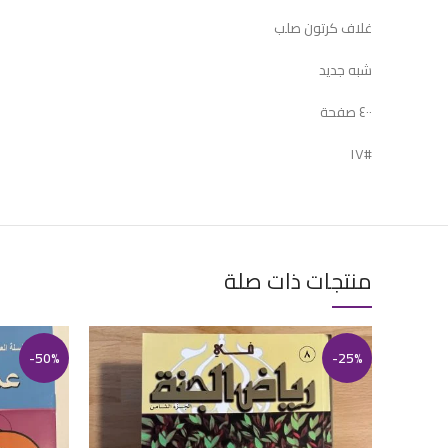
غلاف كرتون صلب
شبه جديد
٤٠٠ صفحة
#١٧
منتجات ذات صلة
-50%
-25%