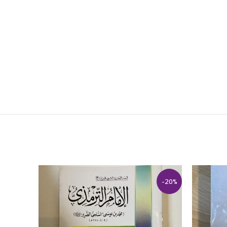
-39%
-20%