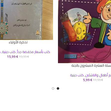
تذكرة الأولياء
قراءة المزيد
كتب بأسعار مخفضة جداً
,
كتب دينية
,
م
15,99
€
19,99
€
لة العشرة المبشرون بالجنة
سلة
أطفال والناشئين
,
كتب دينية
5,99
€
11,99
€