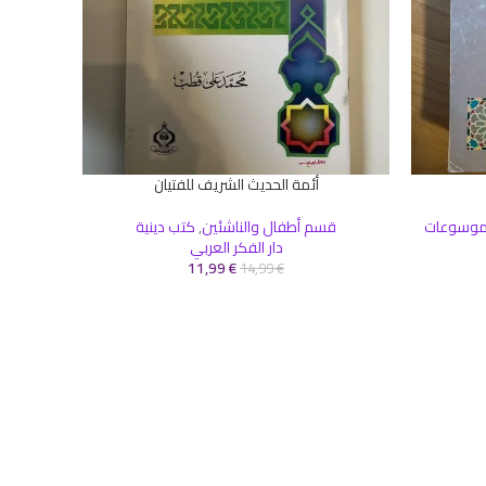
أئمة الحديث الشريف للفتيان
إضافة إلى السلة
إضافة إلى 
وسوعات
قسم أطفال والناشئين
,
كتب دينية
كتب بأس
دار الفكر العربي
11,99
€
14,99
€