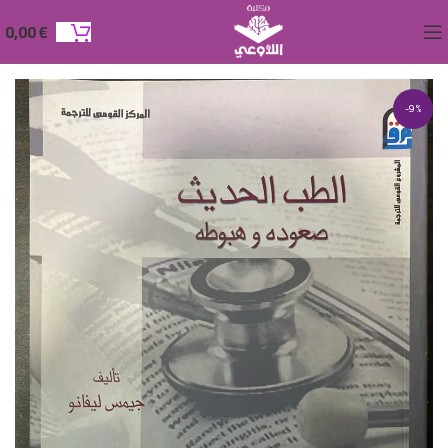
0,00
€
-9%