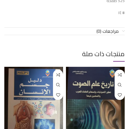
525 صفحة
#١٤٠
مراجعات (0)
منتجات ذات صلة