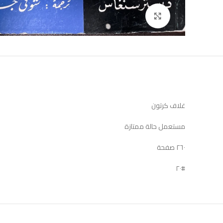
Click to enlarge
غلاف كرتون
مستعمل حالة ممتازة
٢٦٠ صفحة
#٢٠