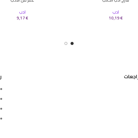
سلة
إضافة إلى السلة
ادب
ادب
9,17
€
10,19
€
اجعات
ر