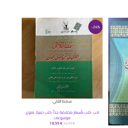
-24%
سمط اللآلي
إضافة إلى السلة
ادب
,
كتب بأسعار مخفضة جداً
,
كتب دينية
,
منوع
,
موسوعات
18,99
€
24,99
€