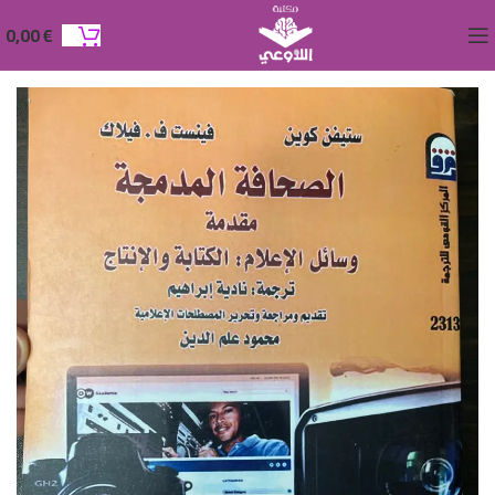
0,00
€