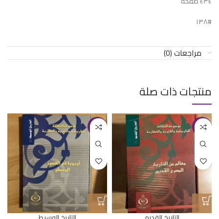
٤٣٤ صفحة
#١٣٨
مراجعات (0)
منتجات ذات صلة
-17%
-17%
التاريخ القديم
التاريخ الوسيط