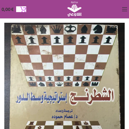
0,00
€