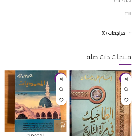
١٨١ صفحة
#٢٦
مراجعات (0)
منتجات ذات صلة
-43%
-39%
المحمديات