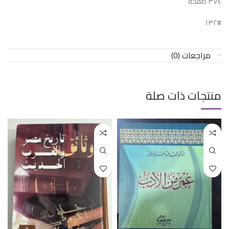
٣٧٤ صفحة
#١٣٢
مراجعات (0)
منتجات ذات صلة