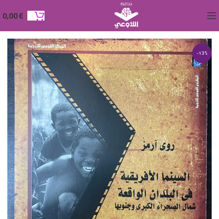
0,00
€
-13%