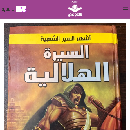
0,00
€