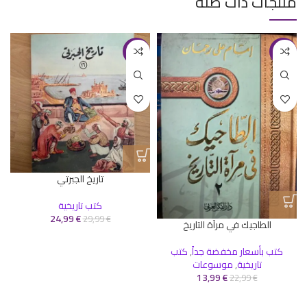
منتجات ذات صلة
-17%
-39%
تاريخ الجبرتي
كتب تاريخية
24,99
€
29,99
€
الطاجيك في مرآة التاريخ
كتب بأسعار مخفضة جداً
,
كتب
تاريخية
,
موسوعات
13,99
€
22,99
€