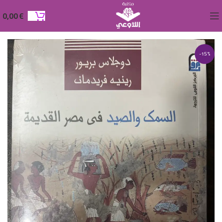
0,00
€
-15%