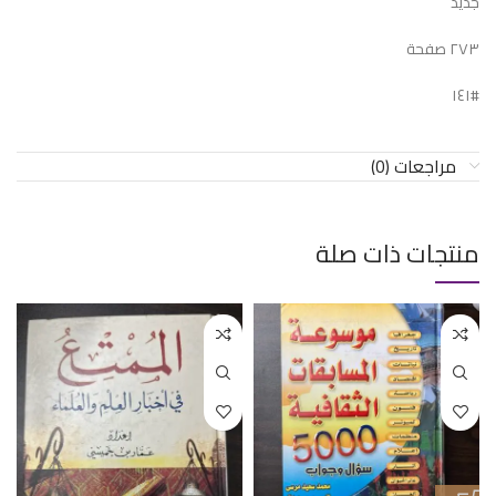
جديد
٢٧٣ صفحة
#١٤١
مراجعات (0)
منتجات ذات صلة