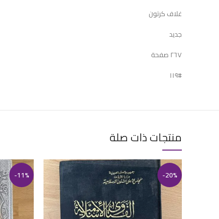
غلاف كرتون
جديد
٢٦٧ صفحة
#١١٩
منتجات ذات صلة
-11%
-20%