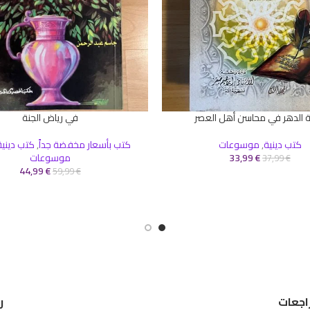
ة الدهر في محاسن أهل العصر
في رياض الجنة
سلة
إضافة إلى السلة
كتب دينية
,
موسوعات
كتب بأسعار مخفضة جداً
,
كتب دينية
€
33,99
موسوعات
37,99
€
44,99
€
59,99
€
اجعات
ر