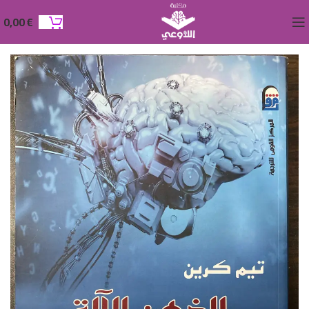
0,00
€