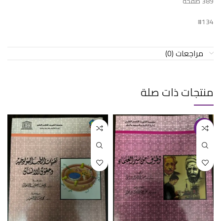
389 صفحة
#134
مراجعات (0)
منتجات ذات صلة
-12%