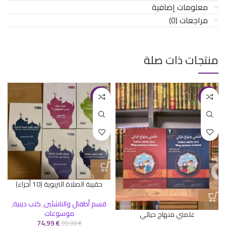
معلومات إضافية
مراجعات (0)
منتجات ذات صلة
-24%
-8%
حقيبة الصلاة التربوية (10 أجزاء)
قسم أطفال والناشئين
,
كتب دينية
,
موسوعات
علمني منهاج حياتي
74,99
€
99,00
€