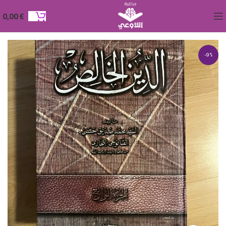
0,00
€
-9%