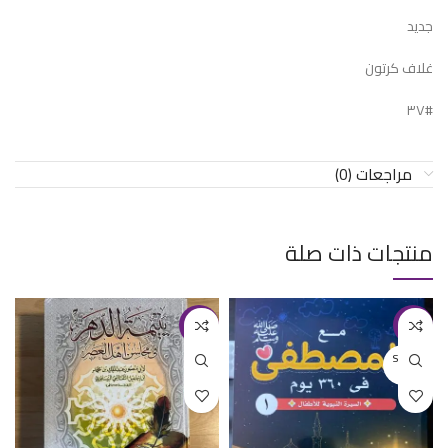
جديد
غلاف كرتون
#٣٧
مراجعات (0)
منتجات ذات صلة
-11%
-15%
SOLD O
UT