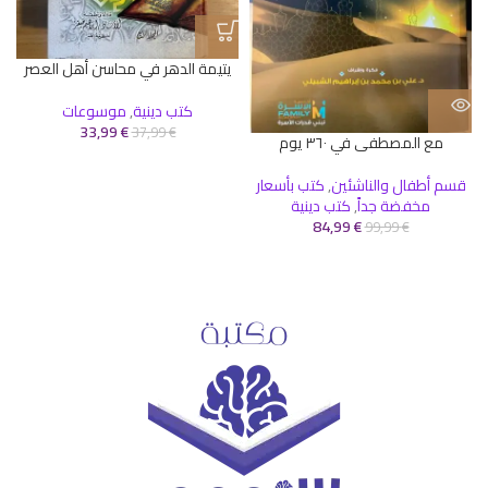
يتيمة الدهر في محاسن أهل العصر
كتب دينية
,
موسوعات
33,99
€
37,99
€
مع المصطفى في ٣٦٠ يوم
قسم أطفال والناشئين
,
كتب بأسعار
مخفضة جداً
,
كتب دينية
84,99
€
99,99
€