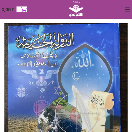
0,00
€