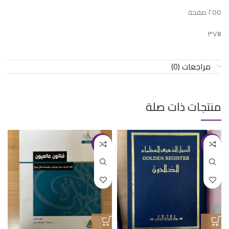
٢٥٥ صفحة
#٣٧
مراجعات (0)
منتجات ذات صلة
-18%
-23%