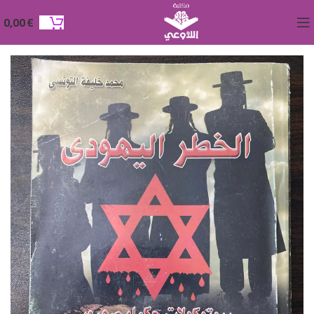
0,00
€