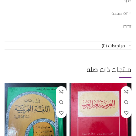
جديد
٥٢٣ صفحة
#١٣٣
مراجعات (0)
منتجات ذات صلة