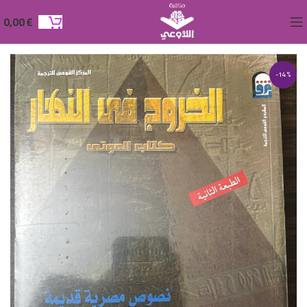
0,00
€
-14%