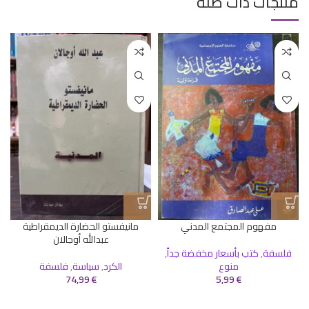
منتجات ذات صلة
مفهوم المجتمع المدني
مانيفستو الحضارة الديمقراطية
عبدالله أوجالان
فلسفة
,
كتب بأسعار مخفضة جداً
,
منوع
الكرد
,
سياسة
,
فلسفة
74,99
€
5,99
€