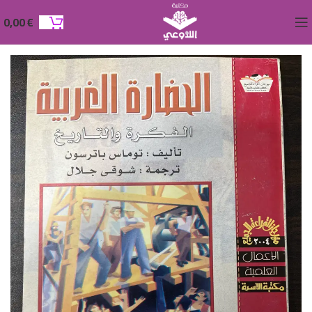
0,00
€