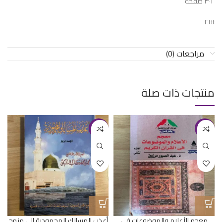
٣٠٢ صفحة
#٢١
مراجعات (0)
منتجات ذات صلة
-20%
-23%
معجم الأعلام والموضوعات في
أعذب المسالك المحمودية إلى منهج