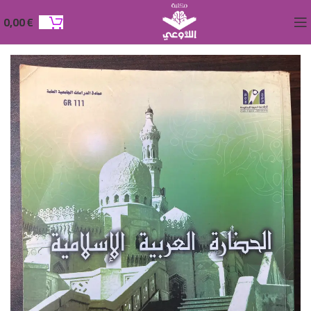
0,00
€