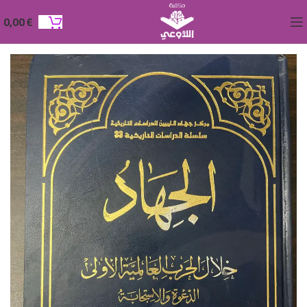
0,00
€