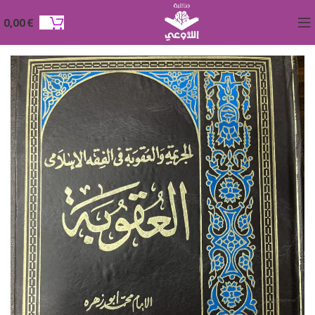
0,00
€