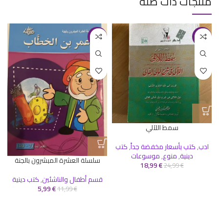
منتجات ذات صلة
-50%
-24%
سمط اللآلي
ادب
,
كتب بأسعار مخفضة جداً
,
كتب
دينية
,
منوع
,
موسوعات
سلسلة العشرة المبشرون بالجنة
18,99
€
24,99
€
قسم أطفال والناشئين
,
كتب دينية
5,99
€
11,99
€