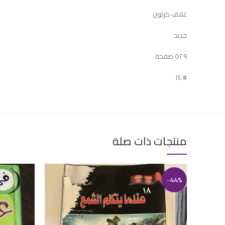
غلاف كرتون
جديد
٥٢٩ صفحة
#١٤٠
منتجات ذات صلة
-44%