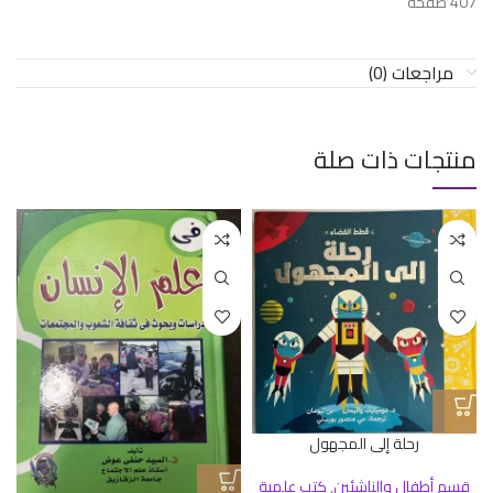
407 صفحة
مراجعات (0)
منتجات ذات صلة
رحلة إلى المجهول
قسم أطفال والناشئين
,
كتب علمية