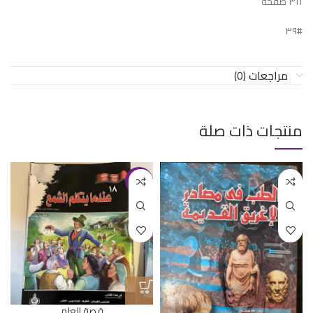
٣١١ صفحة
#٣٩
مراجعات (0)
منتجات ذات صلة
-44%
قصة العلم