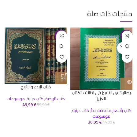
منتجات ذات صلة
-17%
-31%
SOLD O
UT
كتاب البدء والتاريخ
بصائر ذوى التمييز في لطائف الكتاب
العزيز
كتب تاريخية
,
كتب دينية
,
موسوعات
ك
49,99
€
59,99
€
كتب بأسعار مخفضة جداً
,
كتب دينية
,
موسوعات
30,99
€
44,99
€