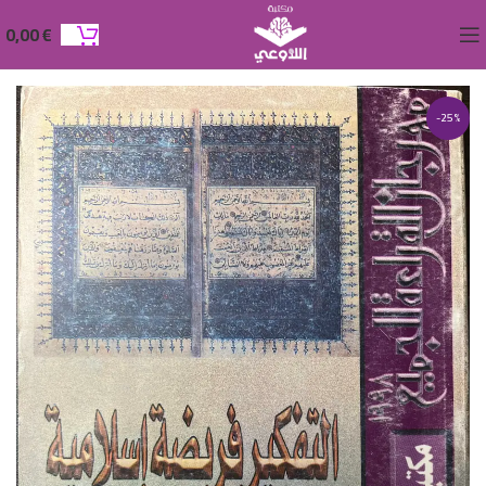
0,00
€
-25%