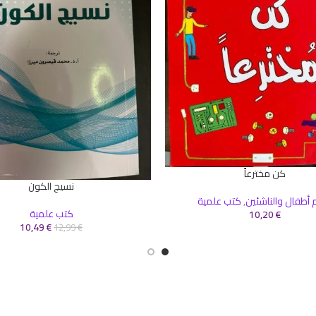
كن مخترعاً
سلة
نسيج الكون
إضافة إلى السلة
أطفال والناشئين
,
كتب علمية
كتب علمية
10,20
€
10,49
€
12,99
€