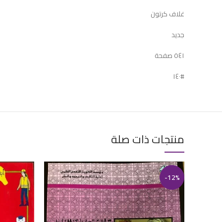
غلاف كرتون
جديد
٥٤١ صفحة
#١٤٠
منتجات ذات صلة
-12%