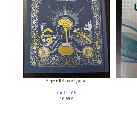
إضافة إلى 
قس
العلوم العصبية المصورة
إضافة إلى السلة
كتب علمية
10,99
€