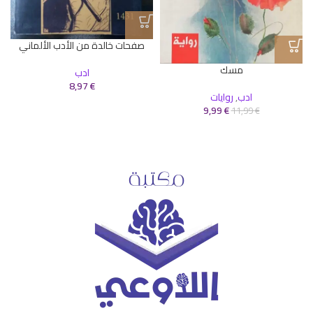
صفحات خالدة من الأدب الألماني
مسك
ادب
8,97
€
ادب
,
روايات
9,99
€
11,99
€