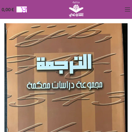
0,00
€