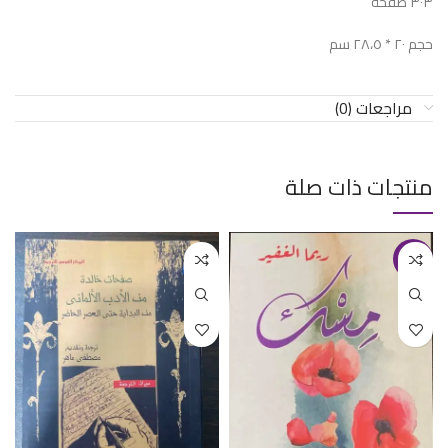
٣٠٣ صفحة
حجم ٢٠ * ٢٨،٥ سم
مراجعات (0)
منتجات ذات صلة
-17%