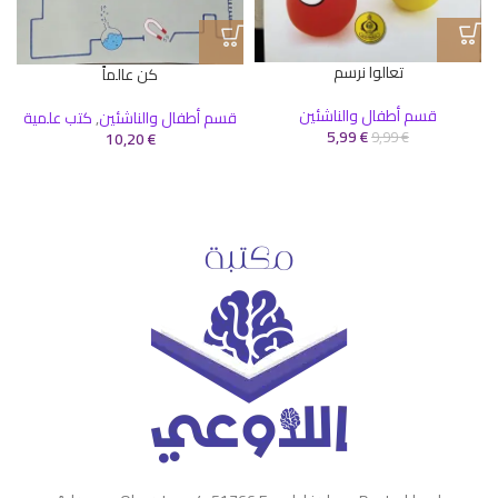
تعالوا نرسم
كن عالماً
قسم أطفال والناشئين
قسم أطفال والناشئين
,
كتب علمية
5,99
€
10,20
€
9,99
€