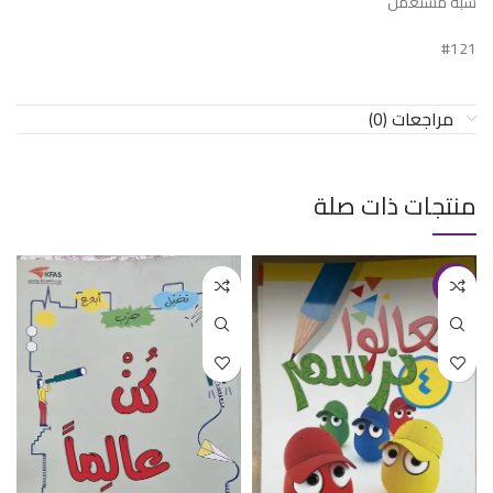
شبه مستعمل
#121
مراجعات (0)
منتجات ذات صلة
-40%