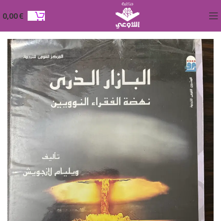
0,00
€