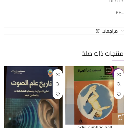
٢٠٤ صفحة
#١٣٣
مراجعات (0)
منتجات ذات صلة
-33%
المعرفة الطبية للبراعم