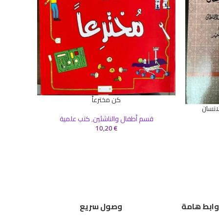
إضافة إلى 
قس
كن مخترعاً
إضافة إلى السلة
انسان
قسم أطفال والناشئين
,
كتب علمية
10,20
€
وابط هامة
وصول سريع