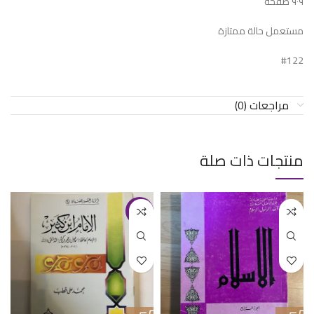
٩٠٩ صفحة
مستعمل حالة ممتازة
#122
مراجعات (0)
منتجات ذات صلة
-20%